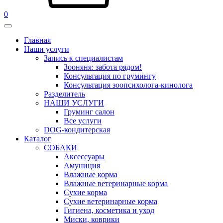
0
Главная
Наши услуги
Запись к специалистам
Зооняня: забота рядом!
Консультация по грумингу
Консультация зоопсихолога-кинолога
Pазделитель
НАШИ УСЛУГИ
Груминг салон
Все услуги
DOG-кондитерская
Каталог
СОБАКИ
Аксессуары
Амуниция
Влажные корма
Влажные ветеринарные корма
Сухие корма
Сухие ветеринарные корма
Гигиена, косметика и уход
Миски, коврики