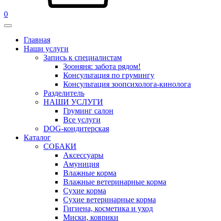
0
Главная
Наши услуги
Запись к специалистам
Зооняня: забота рядом!
Консультация по грумингу
Консультация зоопсихолога-кинолога
Pазделитель
НАШИ УСЛУГИ
Груминг салон
Все услуги
DOG-кондитерская
Каталог
СОБАКИ
Аксессуары
Амуниция
Влажные корма
Влажные ветеринарные корма
Сухие корма
Сухие ветеринарные корма
Гигиена, косметика и уход
Миски, коврики