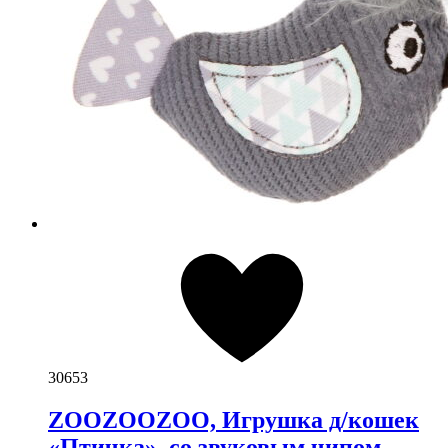
30653
ZOOZOOZOO, Игрушка д/кошек
«Птичка», со звуковым чипом,