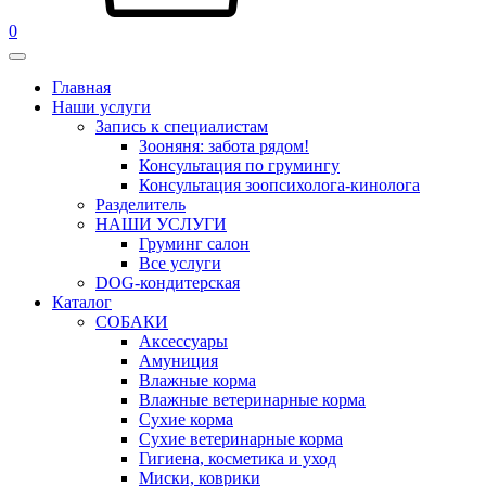
0
Главная
Наши услуги
Запись к специалистам
Зооняня: забота рядом!
Консультация по грумингу
Консультация зоопсихолога-кинолога
Pазделитель
НАШИ УСЛУГИ
Груминг салон
Все услуги
DOG-кондитерская
Каталог
СОБАКИ
Аксессуары
Амуниция
Влажные корма
Влажные ветеринарные корма
Сухие корма
Сухие ветеринарные корма
Гигиена, косметика и уход
Миски, коврики