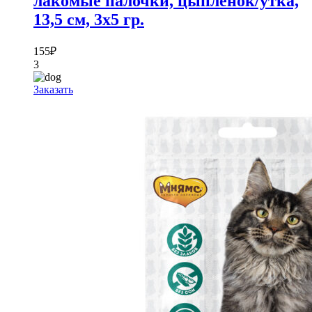
лакомые палочки, цыпленок/утка,
13,5 см, 3х5 гр.
155
₽
3
Заказать