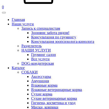
0
Главная
Наши услуги
Запись к специалистам
Зооняня: забота рядом!
Консультация по грумингу
Консультация зоопсихолога-кинолога
Pазделитель
НАШИ УСЛУГИ
Груминг салон
Все услуги
DOG-кондитерская
Каталог
СОБАКИ
Аксессуары
Амуниция
Влажные корма
Влажные ветеринарные корма
Сухие корма
Сухие ветеринарные корма
Гигиена, косметика и уход
Миски, коврики