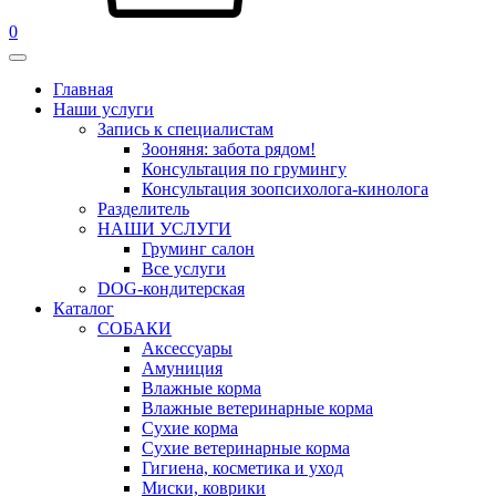
0
Главная
Наши услуги
Запись к специалистам
Зооняня: забота рядом!
Консультация по грумингу
Консультация зоопсихолога-кинолога
Pазделитель
НАШИ УСЛУГИ
Груминг салон
Все услуги
DOG-кондитерская
Каталог
СОБАКИ
Аксессуары
Амуниция
Влажные корма
Влажные ветеринарные корма
Сухие корма
Сухие ветеринарные корма
Гигиена, косметика и уход
Миски, коврики