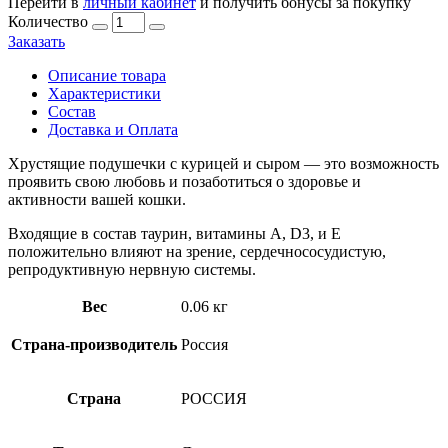
Перейти в
личный кабинет
и получить бонусы за покупку
Количество
Количество
товара
Заказать
МНЯМС,
Лак-
Описание товара
во
Характеристики
д/
Состав
кошек,
Доставка и Оплата
хру-
Хрустящие подушечки с курицей и сыром — это возможность
щие
проявить свою любовь и позаботиться о здоровье и
подушечки,
активности вашей кошки.
здоровье
и
Входящие в состав таурин, витамины A, D3, и E
активность,
положительно влияют на зрение, сердечнососудистую,
60
репродуктивную нервную системы.
гр.
Вес
0.06 кг
Страна-производитель
Россия
Страна
РОССИЯ