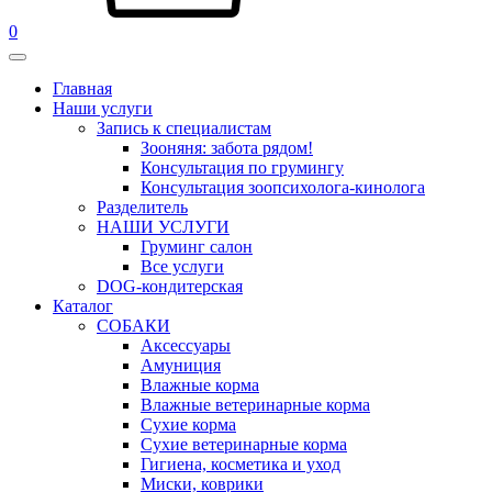
0
Главная
Наши услуги
Запись к специалистам
Зооняня: забота рядом!
Консультация по грумингу
Консультация зоопсихолога-кинолога
Pазделитель
НАШИ УСЛУГИ
Груминг салон
Все услуги
DOG-кондитерская
Каталог
СОБАКИ
Аксессуары
Амуниция
Влажные корма
Влажные ветеринарные корма
Сухие корма
Сухие ветеринарные корма
Гигиена, косметика и уход
Миски, коврики