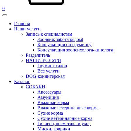
0
Главная
Наши услуги
Запись к специалистам
Зооняня: забота рядом!
Консультация по грумингу
Консультация зоопсихолога-кинолога
Pазделитель
НАШИ УСЛУГИ
Груминг салон
Все услуги
DOG-кондитерская
Каталог
СОБАКИ
Аксессуары
Амуниция
Влажные корма
Влажные ветеринарные корма
Сухие корма
Сухие ветеринарные корма
Гигиена, косметика и уход
Миски, коврики