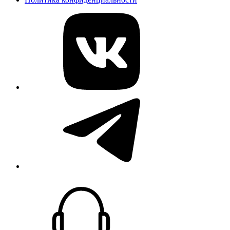
vk
telegram