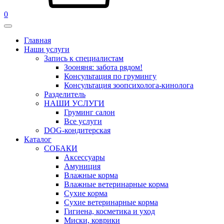
0
Главная
Наши услуги
Запись к специалистам
Зооняня: забота рядом!
Консультация по грумингу
Консультация зоопсихолога-кинолога
Pазделитель
НАШИ УСЛУГИ
Груминг салон
Все услуги
DOG-кондитерская
Каталог
СОБАКИ
Аксессуары
Амуниция
Влажные корма
Влажные ветеринарные корма
Сухие корма
Сухие ветеринарные корма
Гигиена, косметика и уход
Миски, коврики