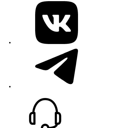
vk
telegram