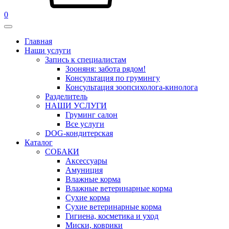
0
Главная
Наши услуги
Запись к специалистам
Зооняня: забота рядом!
Консультация по грумингу
Консультация зоопсихолога-кинолога
Pазделитель
НАШИ УСЛУГИ
Груминг салон
Все услуги
DOG-кондитерская
Каталог
СОБАКИ
Аксессуары
Амуниция
Влажные корма
Влажные ветеринарные корма
Сухие корма
Сухие ветеринарные корма
Гигиена, косметика и уход
Миски, коврики