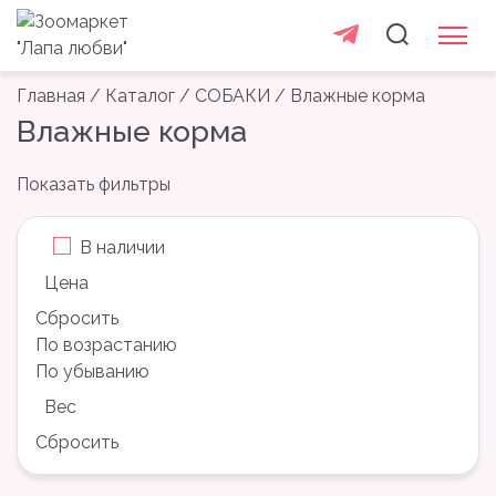
товаров
Skip
+7 965 765 35 55
to
content
Главная
/
Каталог
/
СОБАКИ
/ Влажные корма
Влажные корма
Показать фильтры
В наличии
Цена
Сбросить
По возрастанию
По убыванию
Вес
Сбросить