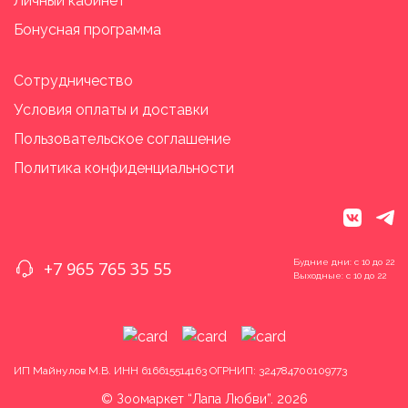
Личный кабинет
Бонусная программа
Сотрудничество
Условия оплаты и доставки
Пользовательское соглашение
Политика конфиденциальности
vk
tele
Будние дни: с 10 до 22
+7 965 765 35 55
Выходные: с 10 до 22
ИП Майнулов М.В. ИНН 616615514163 ОГРНИП: 324784700109773
© Зоомаркет “Лапа Любви”. 2026