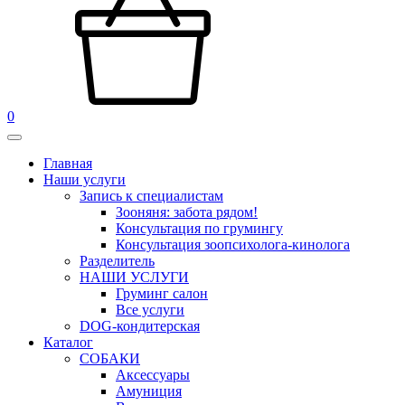
0
Главная
Наши услуги
Запись к специалистам
Зооняня: забота рядом!
Консультация по грумингу
Консультация зоопсихолога-кинолога
Pазделитель
НАШИ УСЛУГИ
Груминг салон
Все услуги
DOG-кондитерская
Каталог
СОБАКИ
Аксессуары
Амуниция