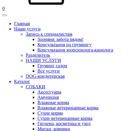
0
Главная
Наши услуги
Запись к специалистам
Зооняня: забота рядом!
Консультация по грумингу
Консультация зоопсихолога-кинолога
Pазделитель
НАШИ УСЛУГИ
Груминг салон
Все услуги
DOG-кондитерская
Каталог
СОБАКИ
Аксессуары
Амуниция
Влажные корма
Влажные ветеринарные корма
Сухие корма
Сухие ветеринарные корма
Гигиена, косметика и уход
Миски, коврики