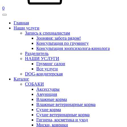
0
Главная
Наши услуги
Запись к специалистам
Зооняня: забота рядом!
Консультация по грумингу
Консультация зоопсихолога-кинолога
Pазделитель
НАШИ УСЛУГИ
Груминг салон
Все услуги
DOG-кондитерская
Каталог
СОБАКИ
Аксессуары
Амуниция
Влажные корма
Влажные ветеринарные корма
Сухие корма
Сухие ветеринарные корма
Гигиена, косметика и уход
Миски, коврики