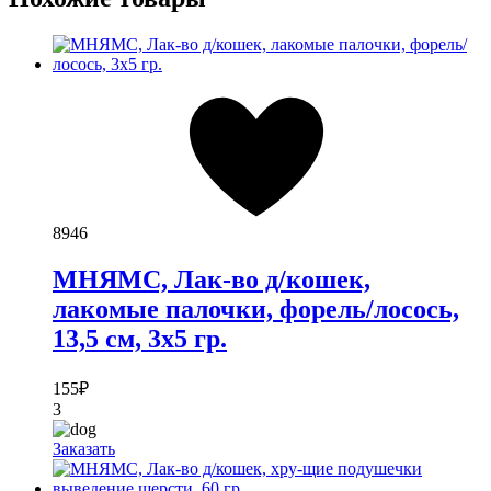
8946
МНЯМС, Лак-во д/кошек,
лакомые палочки, форель/лосось,
13,5 см, 3х5 гр.
155
₽
3
Заказать