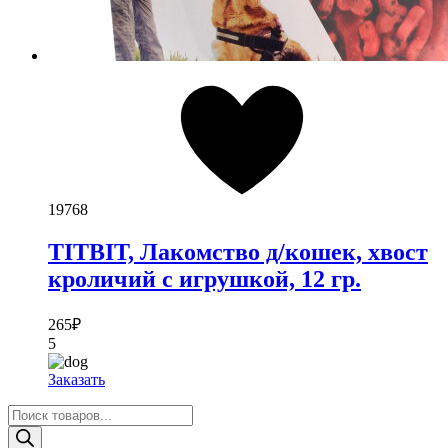
19768
TITBIT, Лакомство д/кошек, хвост
кроличий с игрушкой, 12 гр.
265
₽
5
Заказать
Поиск
товаров