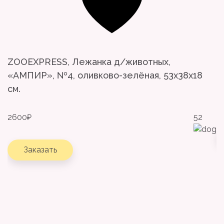
ZOOEXPRESS, Лежанка д/животных,
P
«АМПИР», №4, оливково-зелёная, 53х38х18
S
см.
1
2600
₽
52
Заказать