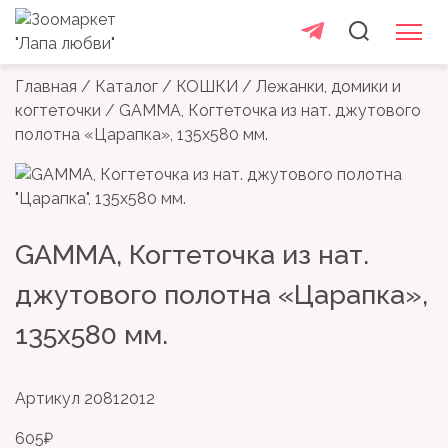
товаров
Skip
+7 965 765 35 55
to
content
Главная
/
Каталог
/
КОШКИ
/
Лежанки, домики и
когтеточки
/ GAMMA, Когтеточка из нат. джутового
полотна «Царапка», 135х580 мм.
GAMMA, Когтеточка из нат.
джутового полотна «Царапка»,
135х580 мм.
Артикул
20812012
605
₽