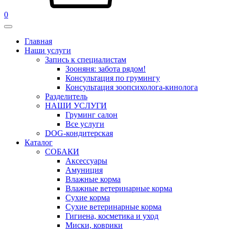
0
Главная
Наши услуги
Запись к специалистам
Зооняня: забота рядом!
Консультация по грумингу
Консультация зоопсихолога-кинолога
Pазделитель
НАШИ УСЛУГИ
Груминг салон
Все услуги
DOG-кондитерская
Каталог
СОБАКИ
Аксессуары
Амуниция
Влажные корма
Влажные ветеринарные корма
Сухие корма
Сухие ветеринарные корма
Гигиена, косметика и уход
Миски, коврики