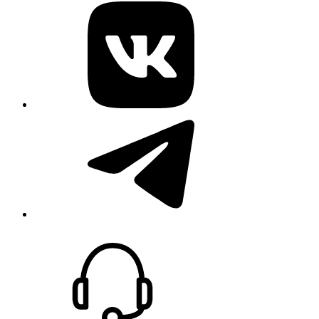
vk
telegram