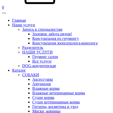
0
Главная
Наши услуги
Запись к специалистам
Зооняня: забота рядом!
Консультация по грумингу
Консультация зоопсихолога-кинолога
Pазделитель
НАШИ УСЛУГИ
Груминг салон
Все услуги
DOG-кондитерская
Каталог
СОБАКИ
Аксессуары
Амуниция
Влажные корма
Влажные ветеринарные корма
Сухие корма
Сухие ветеринарные корма
Гигиена, косметика и уход
Миски, коврики