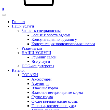
0
Главная
Наши услуги
Запись к специалистам
Зооняня: забота рядом!
Консультация по грумингу
Консультация зоопсихолога-кинолога
Pазделитель
НАШИ УСЛУГИ
Груминг салон
Все услуги
DOG-кондитерская
Каталог
СОБАКИ
Аксессуары
Амуниция
Влажные корма
Влажные ветеринарные корма
Сухие корма
Сухие ветеринарные корма
Гигиена, косметика и уход