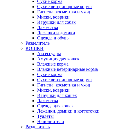
Сухие корма
Сухие ветеринарные корма
Гигиена, косметика и уход
Миски, коврики
Игрушки для собак
Лакомства
Лежанки и домики
Одежда и обувь
Разделитель
КОШКИ
Аксессуары
Амуниция для кошек
Влажные корма
Влажные ветеринарные корма
Сухие корма
Сухие ветеринарные корма
Гигиена, косметика и уход
Миски, коврики
Игрушки для кошек
Лакомства
Одежда для кошек
Лежанки, домики и когтеточки
Туалеты
Наполнители
Pазделитель