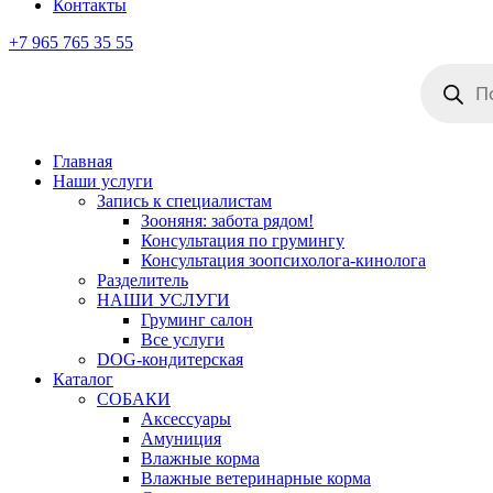
Контакты
+7 965 765 35 55
Поиск
товаров
Главная
Наши услуги
Запись к специалистам
Зооняня: забота рядом!
Консультация по грумингу
Консультация зоопсихолога-кинолога
Pазделитель
НАШИ УСЛУГИ
Груминг салон
Все услуги
DOG-кондитерская
Каталог
СОБАКИ
Аксессуары
Амуниция
Влажные корма
Влажные ветеринарные корма