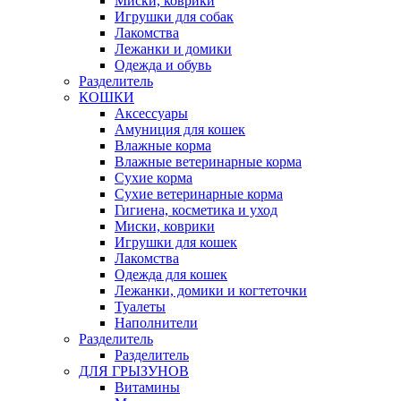
Миски, коврики
Игрушки для собак
Лакомства
Лежанки и домики
Одежда и обувь
Разделитель
КОШКИ
Аксессуары
Амуниция для кошек
Влажные корма
Влажные ветеринарные корма
Сухие корма
Сухие ветеринарные корма
Гигиена, косметика и уход
Миски, коврики
Игрушки для кошек
Лакомства
Одежда для кошек
Лежанки, домики и когтеточки
Туалеты
Наполнители
Pазделитель
Разделитель
ДЛЯ ГРЫЗУНОВ
Витамины