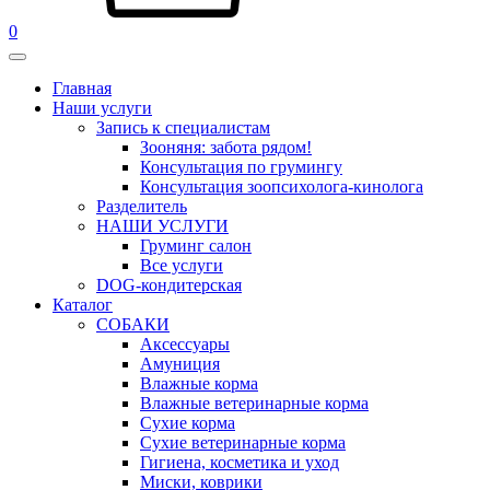
0
Главная
Наши услуги
Запись к специалистам
Зооняня: забота рядом!
Консультация по грумингу
Консультация зоопсихолога-кинолога
Pазделитель
НАШИ УСЛУГИ
Груминг салон
Все услуги
DOG-кондитерская
Каталог
СОБАКИ
Аксессуары
Амуниция
Влажные корма
Влажные ветеринарные корма
Сухие корма
Сухие ветеринарные корма
Гигиена, косметика и уход
Миски, коврики