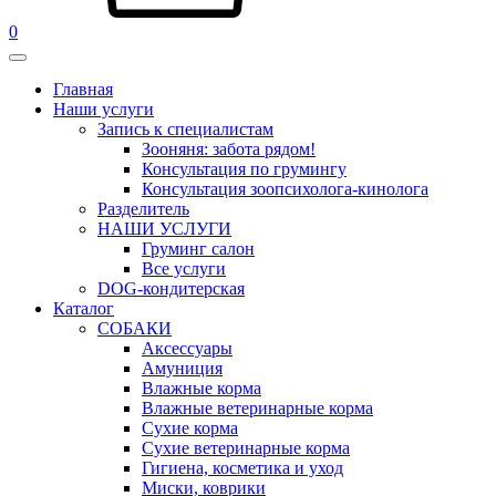
0
Главная
Наши услуги
Запись к специалистам
Зооняня: забота рядом!
Консультация по грумингу
Консультация зоопсихолога-кинолога
Pазделитель
НАШИ УСЛУГИ
Груминг салон
Все услуги
DOG-кондитерская
Каталог
СОБАКИ
Аксессуары
Амуниция
Влажные корма
Влажные ветеринарные корма
Сухие корма
Сухие ветеринарные корма
Гигиена, косметика и уход
Миски, коврики