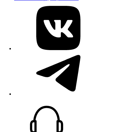
vk
telegram