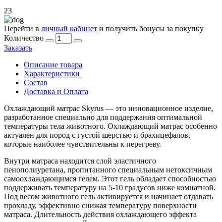
23
Перейти в
личный кабинет
и получить бонусы за покупку
Количество
Количество
товара
Заказать
SKYRUS,
Матрас
Описание товара
для
Характеристики
животных
Состав
охлаждающий
Доставка и Оплата
принт
Охлаждающий матрас Skyrus — это инновационное изделие,
"Розовый",
разработанное специально для поддержания оптимальной
размер
температуры тела животного. Охлаждающий матрас особенно
S,
актуален для пород с густой шерстью и брахицефалов,
40х50
которые наиболее чувствительны к перегреву.
см
Внутри матраса находится слой эластичного
пенополиуретана, пропитанного специальным нетоксичным
самоохлаждающимся гелем. Этот гель обладает способностью
поддерживать температуру на 5-10 градусов ниже комнатной.
Под весом животного гель активируется и начинает отдавать
прохладу, эффективно снижая температуру поверхности
матраса. Длительность действия охлаждающего эффекта