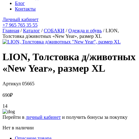
Блог
Контакты
Личный кабинет
+7 965 765 35 55
Главная
/
Каталог
/
СОБАКИ
/
Одежда и обувь
/ LION,
Толстовка д/животных «New Year», размер XL
LION, Толстовка д/животных
«New Year», размер XL
Артикул
05665
690
₽
14
Перейти в
личный кабинет
и получить бонусы за покупку
Нет в наличии
Описание товара