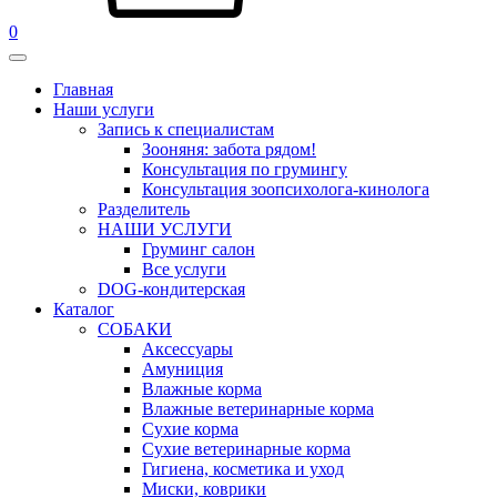
0
Главная
Наши услуги
Запись к специалистам
Зооняня: забота рядом!
Консультация по грумингу
Консультация зоопсихолога-кинолога
Pазделитель
НАШИ УСЛУГИ
Груминг салон
Все услуги
DOG-кондитерская
Каталог
СОБАКИ
Аксессуары
Амуниция
Влажные корма
Влажные ветеринарные корма
Сухие корма
Сухие ветеринарные корма
Гигиена, косметика и уход
Миски, коврики