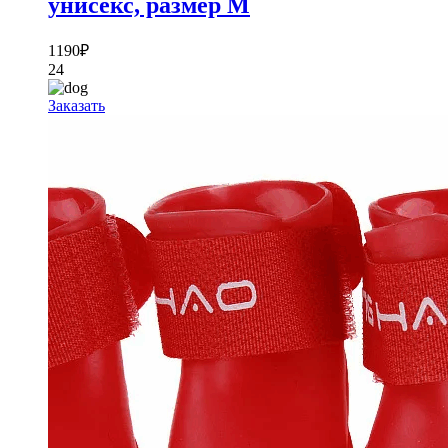
унисекс, размер M
1190
₽
24
Заказать